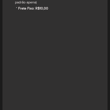
padrão apena)
*
Frete Fixo: R$10,00
Print 10x15 - Joker
R$
15,00